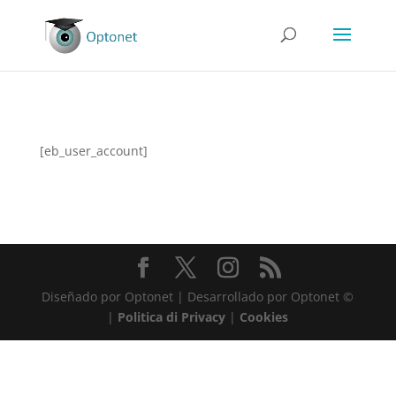
[eb_user_account]
Diseñado por Optonet | Desarrollado por Optonet ©
|
Politica di Privacy
|
Cookies